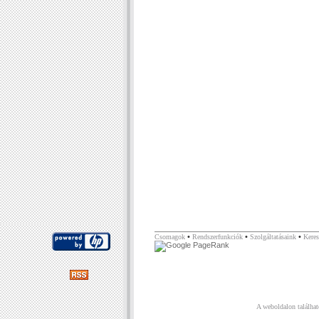
•
•
•
Csomagok
Rendszerfunkciók
Szolgáltatásaink
Keres
A weboldalon találhat