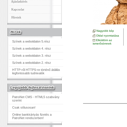
Ajánlatkérés
Kapcsolat
Híreink
Nagyobb kép
Oldal nyomtatása
Elküldöm az
Színek a weboldalon 5.rész
ismerősömnek
Színek a weboldalon 4. rész
Színek a weboldalon 3. rész
Színek a weboldalon 2. rész
HTTP-ről HTTPS-re történő átállás
legfontosabb tudnivalók
PatroNet CMS - HTML5 szabvány
szerint
Csak stílusosan!
Online bankkártyás fizetés a
PatroNet rendszerben!