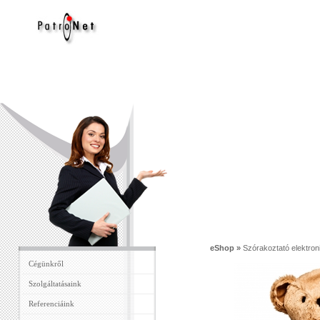
eShop
»
Szórakoztató elektron
Cégünkről
Szolgáltatásaink
Referenciáink