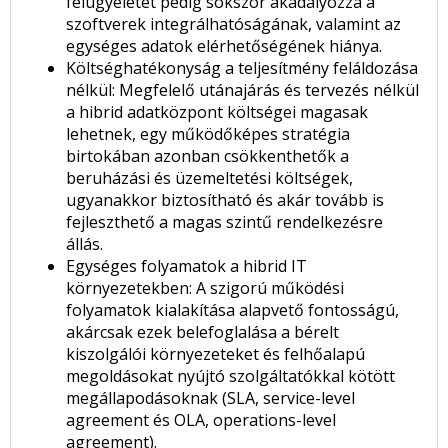
felügyeletet pedig sokszor akadályozza a
szoftverek integrálhatóságának, valamint az
egységes adatok elérhetőségének hiánya.
Költséghatékonyság a teljesítmény feláldozása
nélkül: Megfelelő utánajárás és tervezés nélkül
a hibrid adatközpont költségei magasak
lehetnek, egy működőképes stratégia
birtokában azonban csökkenthetők a
beruházási és üzemeltetési költségek,
ugyanakkor biztosítható és akár tovább is
fejleszthető a magas szintű rendelkezésre
állás.
Egységes folyamatok a hibrid IT
környezetekben: A szigorú működési
folyamatok kialakítása alapvető fontosságú,
akárcsak ezek belefoglalása a bérelt
kiszolgálói környezeteket és felhőalapú
megoldásokat nyújtó szolgáltatókkal kötött
megállapodásoknak (SLA, service-level
agreement és OLA, operations-level
agreement).