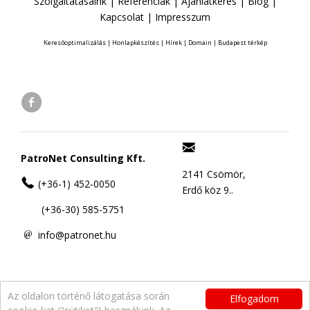
Szolgáltatásaink
|
Referenciák
|
Ajánlatkérés
|
Blog
|
Kapcsolat
|
Impresszum
Keresőoptimalizálás
|
Honlapkészítés
|
Hírek
|
Domain
|
Budapest térkép
PatroNet Consulting Kft.
2141 Csömör,
(+36-1) 452-0050
Erdő köz 9..
(+36-30) 585-5751
info@patronet.hu
Az oldalon történő látogatása során
Elfogadom