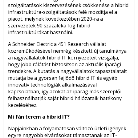
szolgáltatások kiszervezésének csökkenése a hibrid
infrastruktúra-szolgáltatások felé mozdítja el a
piacot, melynek következtében 2020-ra a
szervezetek 90 százaléka fog hibrid
infrastruktúrákat használni.
A Schneider Electric a 451 Research vállalat
közreműködésével nemrég készített új tanulmánya
a nagyvállalatok hibrid IT környezeteit vizsgálja,
hogy jobb rálátást biztosítson az aktuális iparági
trendekre. A kutatás a nagyvállalatok tapasztalatait
mutatja be a gyorsan fejlődő hibrid IT és egyéb
innovatív technológiák alkalmazásával
kapcsolatban, így azokat az iparág más szereplői
felhasználhatják saját hibrid hálózataik hatékony
kezeléséhez.
Mi fán terem a hibrid IT?
Napjainkban a folyamatosan változó üzleti igények
egyre nagyobb elvárásokat támasztanak az IT-