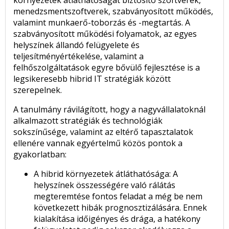
környezetek átláthatóságát biztosító szoftverek,
menedzsmentszoftverek, szabványosított működés,
valamint munkaerő-toborzás és -megtartás. A
szabványosított működési folyamatok, az egyes
helyszínek állandó felügyelete és
teljesítményértékelése, valamint a
felhőszolgáltatások egyre bővülő fejlesztése is a
legsikeresebb hibrid IT stratégiák között
szerepelnek.
A tanulmány rávilágított, hogy a nagyvállalatoknál
alkalmazott stratégiák és technológiák
sokszínűsége, valamint az eltérő tapasztalatok
ellenére vannak egyértelmű közös pontok a
gyakorlatban:
A hibrid környezetek átláthatósága: A
helyszínek összességére való rálátás
megteremtése fontos feladat a még be nem
következett hibák prognosztizálására. Ennek
kialakítása időigényes és drága, a hatékony