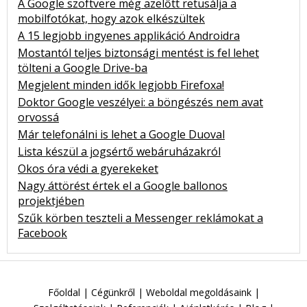
A Google szoftvere még azelőtt retusálja a
mobilfotókat, hogy azok elkészültek
A 15 legjobb ingyenes applikáció Androidra
Mostantól teljes biztonsági mentést is fel lehet
tölteni a Google Drive-ba
Megjelent minden idők legjobb Firefoxa!
Doktor Google veszélyei: a böngészés nem avat
orvossá
Már telefonálni is lehet a Google Duoval
Lista készül a jogsértő webáruházakról
Okos óra védi a gyerekeket
Nagy áttörést értek el a Google ballonos
projektjében
Szűk körben teszteli a Messenger reklámokat a
Facebook
Főoldal
|
Cégünkről
|
Weboldal megoldásaink
|