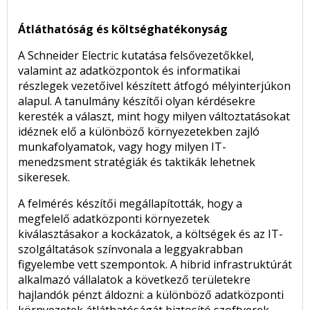
Átláthatóság és költséghatékonyság
A Schneider Electric kutatása felsővezetőkkel,
valamint az adatközpontok és informatikai
részlegek vezetőivel készített átfogó mélyinterjúkon
alapul. A tanulmány készítői olyan kérdésekre
keresték a választ, mint hogy milyen változtatásokat
idéznek elő a különböző környezetekben zajló
munkafolyamatok, vagy hogy milyen IT-
menedzsment stratégiák és taktikák lehetnek
sikeresek.
A felmérés készítői megállapították, hogy a
megfelelő adatközponti környezetek
kiválasztásakor a kockázatok, a költségek és az IT-
szolgáltatások színvonala a leggyakrabban
figyelembe vett szempontok. A hibrid infrastruktúrát
alkalmazó vállalatok a következő területekre
hajlandók pénzt áldozni: a különböző adatközponti