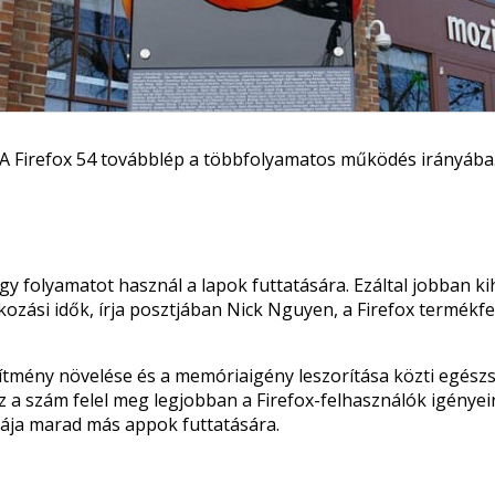
A Firefox 54 továbblép a többfolyamatos működés irányába
égy folyamatot használ a lapok futtatására. Ezáltal jobban 
ozási idők, írja posztjában Nick Nguyen, a Firefox termékfel
esítmény növelése és a memóriaigény leszorítása közti eg
z a szám felel meg legjobban a Firefox-felhasználók igénye
ja marad más appok futtatására.