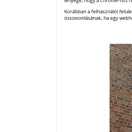
lényege, hogy a Chrome-hoz h
Korábban a felhasználói felüle
összeomlásának, ha egy webh