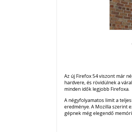
Az új Firefox 54 viszont már n
hardvere, és rövidülnek a várak
minden idők legjobb Firefoxa.
A négyfolyamatos limit a telj
eredménye. A Mozilla szerint e
gépnek még elegendő memóriá