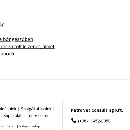
ok
me böngészőben
esen tölt le zenét, filmet
őháború
ldásaink
|
Szolgáltatásaink
|
PatroNet Consulting Kft.
|
Kapcsolat
|
Impresszum
(+36-1) 452-0050
rek
|
Domain
|
Budapest térkép