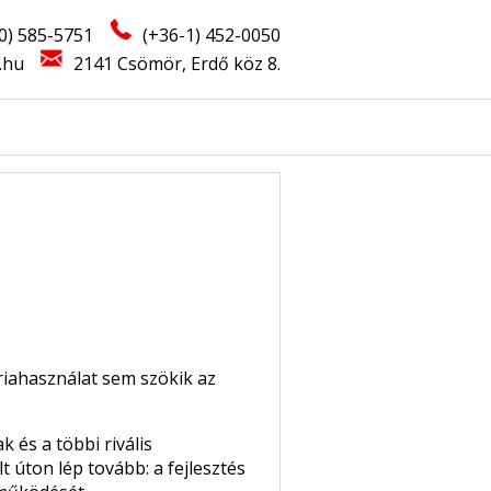
0) 585-5751
(+36-1) 452-0050
.hu
2141 Csömör, Erdő köz 8.
riahasználat sem szökik az
 és a többi rivális
t úton lép tovább: a fejlesztés