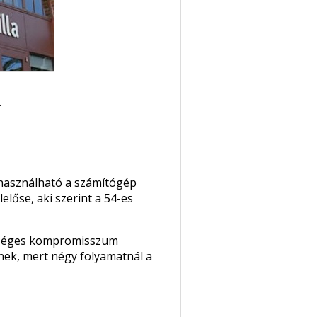
.
kihasználható a számítógép
előse, aki szerint a 54-es
észséges kompromisszum
inek, mert négy folyamatnál a