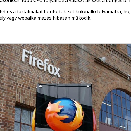
asonlóan több CPU folyamatra választják szét a böngésző 
tet és a tartalmakat bontották két különálló folyamatra, h
ely vagy webalkalmazás hibásan működik.