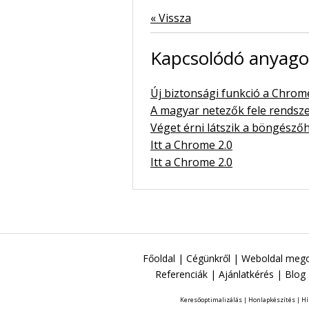
« Vissza
Kapcsolódó anyag
Új biztonsági funkció a Chro
A magyar netezők fele rendszer
Véget érni látszik a böngész
Itt a Chrome 2.0
Itt a Chrome 2.0
Főoldal
|
Cégünkről
|
Weboldal mego
Referenciák
|
Ajánlatkérés
|
Blog
Keresőoptimalizálás
|
Honlapkészítés
|
Hí