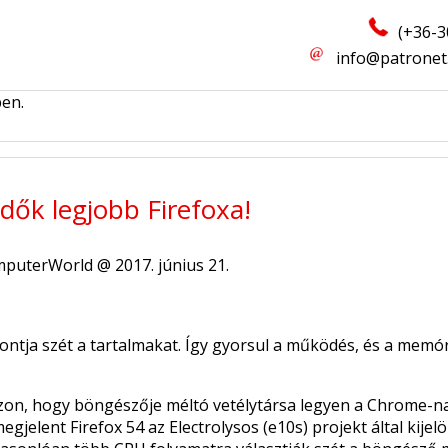
(+36-3
info@patronet
ben.
dők legjobb Firefoxa!
puterWorld @ 2017. június 21.
bontja szét a tartalmakat. Így gyorsul a működés, és a memó
zon, hogy böngészője méltó vetélytársa legyen a Chrome-nak
jelent Firefox 54 az Electrolysos (e10s) projekt által kijelöl