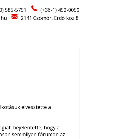
0) 585-5751
(+36-1) 452-0050
.hu
2141 Csömör, Erdő köz 8.
lkotásuk elvesztette a
giát, bejelentette, hogy a
alosan semmilyen fórumon az