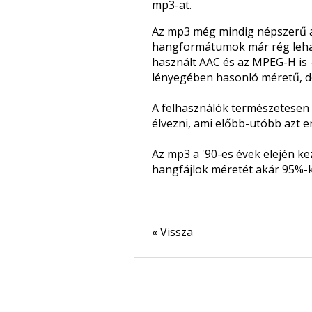
mp3-at.
Az mp3 még mindig népszerű a 
hangformátumok már rég lehagyt
használt AAC és az MPEG-H is 
lényegében hasonló méretű, d
A felhasználók természetesen 
élvezni, ami előbb-utóbb azt e
Az mp3 a '90-es évek elején ke
hangfájlok méretét akár 95%-ka
« Vissza