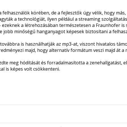
felhasználók körében, de a fejlesztők úgy vélik, hogy más
ák a technológiát, ilyen például a streaming szolgáltatáso
- ezeknek a létrehozásában természetesen a Fraunhofer is 
e jobb minőségű hanganyagot képesek biztosítani a felhas
továbbra is használhatják az mp3-at, viszont hivatalos tá
redményezi majd, hogy alternatív formátum veszi majd át a n
zdte meg hódítását és forradalmasította a zenehallgatást, e
l is képes volt csökkenteni.