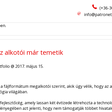
(+36-3
info@patronet
ben.
z alkotói már temetik
tfolio @ 2017. május 15.
a fájlformátum megalkotói szerint, akik úgy vélik, hogy az a
gia világában.
fejlesztőcég, amely lassan két évtizede létrehozta a technoló
lényegében azt jelenti, hogy nem támogatják többet hivat