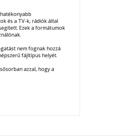
, hatékonyabb
k és a TV-k, rádiók által
segített. Ezek a formátumok
ználónak.
mogatást nem fognak hozzá
épszerű fájltípus helyét.
lsősorban azzal, hogy a