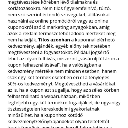
megtévesztése körében lévő tilalmakra és
korlátozásokra. Nem tilos figyelemfelhívó, túlzó,
nem szó szerint értendő szövegeket, állításokat
használni az online promócióról vagy az online
kuponokról szóló marketing anyagokban, amíg
azok a reklám természetéből adódó mértéket meg
nem haladják.
Tilos azonban
a kuponnal elérhető
kedvezmény, ajándék, egyéb előny tekintetében
megtéveszteni a fogyasztókat. Például jogsértő
lehet az olyan felhívás, miszerint „vásárolj fél áron a
kupon felhasználásával”, ha a valóságban a
kedvezmény mértéke nem minden esetben, hanem
csak egy-két termék esetében éri el a tényleges
50%-os kedvezményt. Megtévesztheti a vásárlókat
az is, ha a kupon azt sugallja, hogy az széles körben
felhasználható a webáruházban, miközben
legfeljebb egy-két termékre fogadják el, de ugyanígy
tisztességtelen kereskedelmi gyakorlatnak
minősülhet, ha a kuponhoz kötődő
kedvezményt/előnyt/ajándékot olyan feltételtől
teszik függővé, amely nem került feltüntetésre a