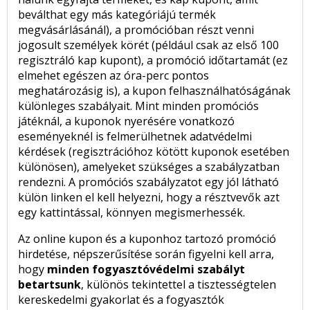
beválthat egy más kategóriájú termék
megvásárlásánál), a promócióban részt venni
jogosult személyek körét (például csak az első 100
regisztráló kap kupont), a promóció időtartamát (ez
elmehet egészen az óra-perc pontos
meghatározásig is), a kupon felhasználhatóságának
különleges szabályait. Mint minden promóciós
játéknál, a kuponok nyerésére vonatkozó
eseményeknél is felmerülhetnek adatvédelmi
kérdések (regisztrációhoz kötött kuponok esetében
különösen), amelyeket szükséges a szabályzatban
rendezni. A promóciós szabályzatot egy jól látható
külön linken el kell helyezni, hogy a résztvevők azt
egy kattintással, könnyen megismerhessék.
Az online kupon és a kuponhoz tartozó promóció
hirdetése, népszerűsítése során figyelni kell arra,
hogy
minden fogyasztóvédelmi szabályt
betartsunk
, különös tekintettel a tisztességtelen
kereskedelmi gyakorlat és a fogyasztók