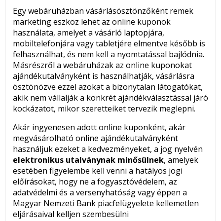
Egy webáruházban vásárlásösztönzőként remek
marketing eszköz lehet az online kuponok
használata, amelyet a vásárló laptopjára,
mobiltelefonjára vagy tabletjére elmentve később is
felhasználhat, és nem kell a nyomtatással bajlódnia.
Másrészről a webáruházak az online kuponokat
ajándékutalványként is használhatják, vásárlásra
ösztönözve ezzel azokat a bizonytalan látogatókat,
akik nem vállalják a konkrét ajándékválasztással járó
kockázatot, mikor szeretteiket tervezik meglepni.
Akár ingyenesen adott online kuponként, akár
megvásárolható online ajándékutalványként
használjuk ezeket a kedvezményeket, a jog nyelvén
elektronikus utalványnak minősülnek
, amelyek
esetében figyelembe kell venni a hatályos jogi
előírásokat, hogy ne a fogyasztóvédelem, az
adatvédelmi és a versenyhatóság vagy éppen a
Magyar Nemzeti Bank piacfelügyelete kellemetlen
eljárásaival kelljen szembesülni