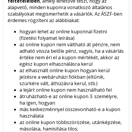
feltételeiben
, amely lehetővé teszi, hogy az
alapvető, minden kuponra vonatkozó általános
szabályokat megismerhetik a vásárlók. Az ÁSZF-ben
érdemes rögzíteni az alábbiakat:
hogyan lehet az online kuponnal fizetni
(fizetési folyamat leírása)
az online kupon nem váltható át pénzre, nem
adható vissza belőle pénz, vagyis, ha a vásárlás
értéke nem éri el a kupon mértékét, akkor az
egész kupon elhasználásra kerül
az elhasznált online kupon hogyan kerül
jelzésre a webáruházi fiókban (eltűnik,
szürkére vált, áthúzásra kerül, stb.)
a lejárt online kupon nem használható fel
átruházható-e az online kupon 3. személyre,
ha igen, hogyan
más kedvezménnyel összevonható-e a kupon
használata
az online kupon többszörözése, utánképzése,
másolása, hamisítása tilos;