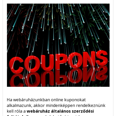
Ha webáruházunkban online kuponokat
alkalmazunk, akkor mindenképpen rendelkeznünk
kell róla a
webáruház általános szerződési