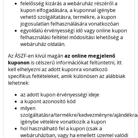
felelősség kizárás a webáruház részéről a
kupon elfogadására, a kuponnal igénybe
vehető szolgáltatásra, termékre, a kupon
jogosulatlan felhasználására vonatkozóan
egyoldalú érvényességi idő vagy online kupon
felhasználási feltétel módosítási lehetőség a
webáruház oldalán.
Az ÁSZF-en kívül magán
az online megjelenő
kuponon
is célszerű információkat feltüntetni, itt
kell elhelyezni az adott kuponra vonatkozó
specifikus feltételeket, amik különösen az alábbiak
lehetnek:
az adott kupon érvényességi ideje
a kupont azonosító kód
milyen
szolgáltatásra/termékre/kedvezményre/ajándékra
igénybe vételére vonatkozik a kupon
hol használható fel a kupon (csak a
webáruházban, vagy ha emellett üzemel valódi