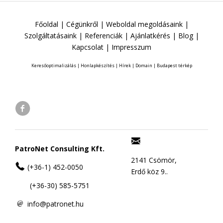
Főoldal
|
Cégünkről
|
Weboldal megoldásaink
|
Szolgáltatásaink
|
Referenciák
|
Ajánlatkérés
|
Blog
|
Kapcsolat
|
Impresszum
Keresőoptimalizálás
|
Honlapkészítés
|
Hírek
|
Domain
|
Budapest térkép
PatroNet Consulting Kft.
2141 Csömör,
(+36-1) 452-0050
Erdő köz 9..
(+36-30) 585-5751
info@patronet.hu