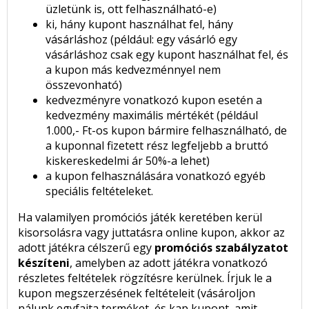
üzletünk is, ott felhasználható-e)
ki, hány kupont használhat fel, hány
vásárláshoz (például: egy vásárló egy
vásárláshoz csak egy kupont használhat fel, és
a kupon más kedvezménnyel nem
összevonható)
kedvezményre vonatkozó kupon esetén a
kedvezmény maximális mértékét (például
1.000,- Ft-os kupon bármire felhasználható, de
a kuponnal fizetett rész legfeljebb a bruttó
kiskereskedelmi ár 50%-a lehet)
a kupon felhasználására vonatkozó egyéb
speciális feltételeket.
Ha valamilyen promóciós játék keretében kerül
kisorsolásra vagy juttatásra online kupon, akkor az
adott játékra célszerű egy
promóciós szabályzatot
készíteni
, amelyben az adott játékra vonatkozó
részletes feltételek rögzítésre kerülnek. Írjuk le a
kupon megszerzésének feltételeit (vásároljon
nálunk egyfajta terméket, és kap kupont, amit