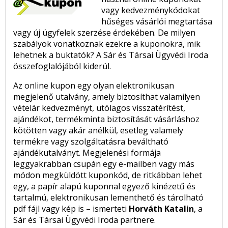
vagy kedvezménykódokat
hűséges vásárlói megtartása
vagy új ügyfelek szerzése érdekében. De milyen
szabályok vonatkoznak ezekre a kuponokra, mik
lehetnek a buktatók? A Sár és Társai Ügyvédi Iroda
összefoglalójából kiderül.
Az online kupon egy olyan elektronikusan
megjelenő utalvány, amely biztosíthat valamilyen
vételár kedvezményt, utólagos visszatérítést,
ajándékot, termékminta biztosítását vásárláshoz
kötötten vagy akár anélkül, esetleg valamely
termékre vagy szolgáltatásra beváltható
ajándékutalványt. Megjelenési formája
leggyakrabban csupán egy e-mailben vagy más
módon megküldött kuponkód, de ritkábban lehet
egy, a papír alapú kuponnal egyező kinézetű és
tartalmú, elektronikusan lementhető és tárolható
pdf fájl vagy kép is – ismerteti
Horváth Katalin
, a
Sár és Társai Ügyvédi Iroda partnere.