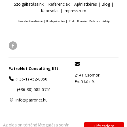
Szolgáltatásaink
|
Referenciák
|
Ajánlatkérés
|
Blog
|
Kapcsolat
|
Impresszum
Keresőoptimalizálás
|
Honlapkészítés
|
Hírek
|
Domain
|
Budapest térkép
PatroNet Consulting Kft.
2141 Csömör,
(+36-1) 452-0050
Erdő köz 9..
(+36-30) 585-5751
info@patronet.hu
Az oldalon történő látogatása során
Elfogadom