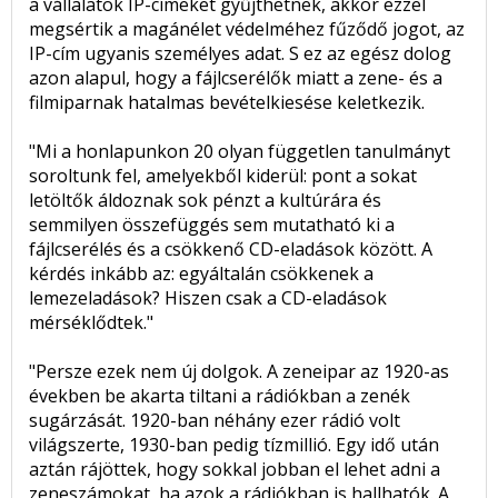
a vállalatok IP-címeket gyűjthetnek, akkor ezzel
megsértik a magánélet védelméhez fűződő jogot, az
IP-cím ugyanis személyes adat. S ez az egész dolog
azon alapul, hogy a fájlcserélők miatt a zene- és a
filmiparnak hatalmas bevételkiesése keletkezik.
"Mi a honlapunkon 20 olyan független tanulmányt
soroltunk fel, amelyekből kiderül: pont a sokat
letöltők áldoznak sok pénzt a kultúrára és
semmilyen összefüggés sem mutatható ki a
fájlcserélés és a csökkenő CD-eladások között. A
kérdés inkább az: egyáltalán csökkenek a
lemezeladások? Hiszen csak a CD-eladások
mérséklődtek."
"Persze ezek nem új dolgok. A zeneipar az 1920-as
években be akarta tiltani a rádiókban a zenék
sugárzását. 1920-ban néhány ezer rádió volt
világszerte, 1930-ban pedig tízmillió. Egy idő után
aztán rájöttek, hogy sokkal jobban el lehet adni a
zeneszámokat, ha azok a rádiókban is hallhatók. A