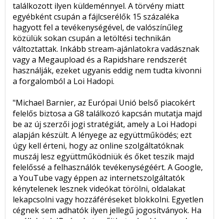
találkozott ilyen küldeménnyel. A törvény miatt
egyébként csupán a fájlcserélők 15 százaléka
hagyott fel a tevékenységével, de valószínűleg
közülük sokan csupán a letöltési technikán
változtattak. Inkább stream-ajánlatokra vadásznak
vagy a Megaupload és a Rapidshare rendszerét
használják, ezeket ugyanis eddig nem tudta kivonni
a forgalomból a Loi Hadopi.
"Michael Barnier, az Európai Unió belső piacokért
felelős biztosa a G8 találkozó kapcsán mutatja majd
be az új szerzői jogi stratégiát, amely a Loi Hadopi
alapján készült. A lényege az együttműködés; ezt
úgy kell érteni, hogy az online szolgáltatóknak
muszáj lesz együttműködniük és őket teszik majd
felelőssé a felhasználók tevékenységéért. A Google,
a YouTube vagy éppen az internetszolgáltatók
kénytelenek lesznek videókat törölni, oldalakat
lekapcsolni vagy hozzáféréseket blokkolni. Egyetlen
cégnek sem adhatók ilyen jellegű jogosítványok. Ha