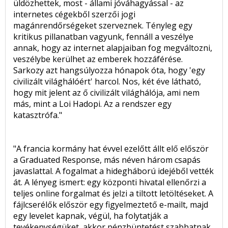
üldözhettek, most - állami jóváhagyással - az
internetes cégekből szerzői jogi
magánrendőrségeket szerveznek. Tényleg egy
kritikus pillanatban vagyunk, fennáll a veszélye
annak, hogy az internet alapjaiban fog megváltozni,
veszélybe kerülhet az emberek hozzáférése.
Sarkozy azt hangsúlyozza hónapok óta, hogy 'egy
civilizált világhálóért' harcol. Nos, két éve látható,
hogy mit jelent az ő civilizált világhálója, ami nem
más, mint a Loi Hadopi. Az a rendszer egy
katasztrófa."
"A francia kormány hat évvel ezelőtt állt elő először
a Graduated Response, más néven három csapás
javaslattal. A fogalmat a hidegháború idejéből vették
át. A lényeg ismert: egy központi hivatal ellenőrzi a
teljes online forgalmat és jelzi a tiltott letöltéseket. A
fájlcserélők először egy figyelmeztető e-mailt, majd
egy levelet kapnak, végül, ha folytatják a
tevékenységüket, akkor pénzbüntetést szabhatnak