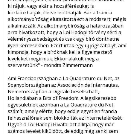
ki rájuk, vagy akár a hozzáférésüket is
korlátozhatják, illetve letilthatják. Bár a francia
alkotmánybíróság elutasította ezt a módszert, mégis
alkalmazzák. Az alkotmánybíróság a határozatában
arra hivatkozott, hogy a Loi Hadopi törvény sérti a
véleményszabadságot és csak egy bíró dönthetne
ilyen kérdésekben. Ezért írtak egy új jogszabályt, ami
kimondja, hogy a bíróknak kell a figyelmeztető
leveleket megírniuk. Ekkor alakult meg a
szervezetünk" - mondta Zimmermann.
Ami Franciaországban a La Quadrature du Net, az
Spanyolországban az Associación de Internautas,
Németországban a Digitale Gesellschaft,
Hollandiában a Bits of Freedom. A legsikeresebb
egyesületnek azonban a La Quadrature du Net
számít, amely elérte, hogy eddig egyetlen francia
felhasználónak sem blokkolták az internetelérését.
Ugyan a Loi Hadopi Hivatal azt állítja, hogy már
számos levelet kiküldött, de eddig még senki sem