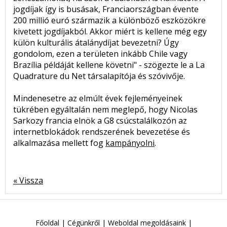
jogdíjak így is busásak, Franciaországban évente
200 millió euró származik a különböző eszközökre
kivetett jogdíjakból. Akkor miért is kellene még egy
külön kulturális átalánydíjat bevezetni? Úgy
gondolom, ezen a területen inkább Chile vagy
Brazília példáját kellene követni" - szögezte le a La
Quadrature du Net társalapítója és szóvivője.
Mindenesetre az elmúlt évek fejleményeinek
tükrében egyáltalán nem meglepő, hogy Nicolas
Sarkozy francia elnök a G8 csúcstalálkozón az
internetblokádok rendszerének bevezetése és
alkalmazása mellett fog
kampányolni
.
« Vissza
Főoldal
|
Cégünkről
|
Weboldal megoldásaink
|