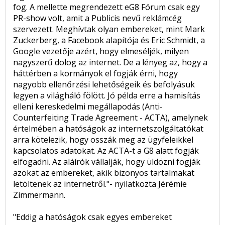
fog. A mellette megrendezett eG8 Fórum csak egy
PR-show volt, amit a Publicis nevű reklámcég
szervezett. Meghívtak olyan embereket, mint Mark
Zuckerberg, a Facebook alapítója és Eric Schmidt, a
Google vezetője azért, hogy elmeséljék, milyen
nagyszerű dolog az internet. De a lényeg az, hogy a
háttérben a kormányok el fogják érni, hogy
nagyobb ellenőrzési lehetőségeik és befolyásuk
legyen a világháló fölött. Jó példa erre a hamisítás
elleni kereskedelmi megállapodás (Anti-
Counterfeiting Trade Agreement - ACTA), amelynek
értelmében a hatóságok az internetszolgáltatókat
arra kötelezik, hogy osszák meg az ügyfeleikkel
kapcsolatos adatokat. Az ACTA-t a G8 alatt fogják
elfogadni. Az aláírók vállalják, hogy üldözni fogják
azokat az embereket, akik bizonyos tartalmakat
letöltenek az internetről."- nyilatkozta Jérémie
Zimmermann.
"Eddig a hatóságok csak egyes embereket