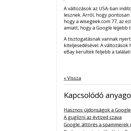
A változások az USA-ban indít
lesznek. Arról, hogy pontosan m
hogy a wisegeek.com 77, az ezi
amiatt, hogy a Google lejjebb tol
A tisztogatásnak vannak nyerte
kiteljesedésével. A változások
eBay kerültek feljebb a találat
« Vissza
Kapcsolódó anyag
Hasznos újdonságok a Google 
A guglizni az évtized szava
Google: áttörés a spammerek v