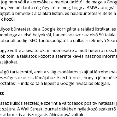
 a jog nem védi a keresőket a manipulációtól, de maga a Goog
éhány éve például a cég úgy ítélte meg, hogy a BMW autógyá
jtját, a bmw.de-t a találati listán, és halálbüntetésre ítélte a
ok közül.
úlyos büntetést, de a Google korrigálta a találati listákat, és
emhogy az első helyekről, hanem sokszor az első 50 találat kö
badult addigi SEO-tanácsadójától, a dallasi székhelyű Sear
ügye volt-e a kiváltó ok, mindenesetre a múlt héten a rosszf
b tolni a találatok között a szerinte kevés hasznos informá
zájtokat.
égű tartalomtól, amit a világ csodálatos szájtjai létrehoznak
szséges ökoszisztémájához. Ezért fontos, hogy a jó minősé
oztatás” – indokolta a lépést a Google hivatalos blogján.
tt
b száz külsős tesztelője szerint a változások pozitív hatással
tt szájtra. A Wall Street Journal cikkében nyilatkozó szakért
rtatlanok is a tisztogatás áldozatává váltak.