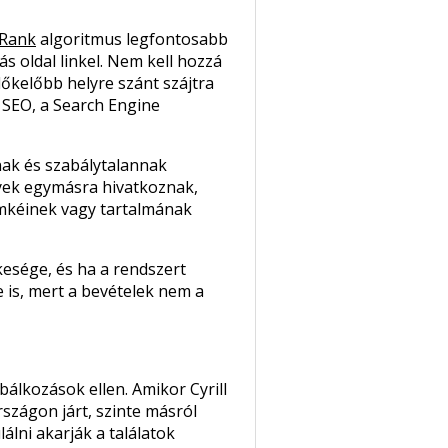
Rank
algoritmus legfontosabb
s oldal linkel. Nem kell hozzá
előkelőbb helyre szánt szájtra
a SEO, a Search Engine
nnak és szabálytalannak
lyek egymásra hivatkoznak,
címkéinek vagy tartalmának
esége, és ha a rendszert
e is, mert a bevételek nem a
álkozások ellen. Amikor Cyrill
zágon járt, szinte másról
álni akarják a találatok