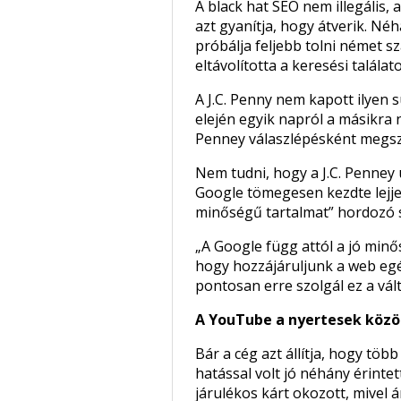
A black hat SEO nem illegális,
azt gyanítja, hogy átverik. N
próbálja feljebb tolni német szá
eltávolította a keresési találat
A J.C. Penny nem kapott ilyen s
elején egyik napról a másikra n
Penney válaszlépésként megsza
Nem tudni, hogy a J.C. Penney 
Google tömegesen kezdte lejjeb
minőségű tartalmat” hordozó s
„A Google függ attól a jó minős
hogy hozzájáruljunk a web egé
pontosan erre szolgál ez a vált
A YouTube a nyertesek közö
Bár a cég azt állítja, hogy töb
hatással volt jó néhány érinte
járulékos kárt okozott, mivel á