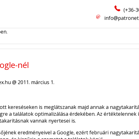
(+36-3
info@patronet
ben.
ogle-nél
ex.hu @ 2011. március 1.
ott kereséseken is meglátszanak majd annak a nagytakarít
gre a találatok optimalizálása érdekében. Az értéktelennek
 takarításnak vannak nyertesei is.
őjének eredményeivel a Google, ezért februári nagytakarít