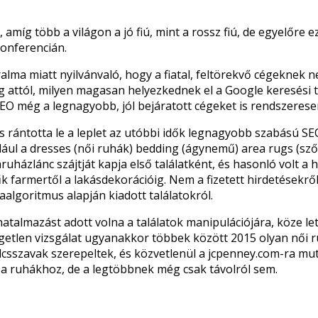
amíg több a világon a jó fiú, mint a rossz fiú, de egyelőre e
onferencián.
lma miatt nyilvánvaló, hogy a fiatal, feltörekvő cégeknek 
ügg attól, milyen magasan helyezkednek el a Google keresési ta
SEO még a legnagyobb, jól bejáratott cégeket is rendszerese
rántotta le a leplet az utóbbi idők legnagyobb szabású SEO
dául a dresses (női ruhák) bedding (ágynemű) area rugs (sző
uházlánc szájtját kapja első találatként, és hasonló volt a h
űk farmertől a lakásdekorációig. Nem a fizetett hirdetésekr
aalgoritmus alapján kiadott találatokról.
hatalmazást adott volna a találatok manipulációjára, köze le
ggetlen vizsgálat ugyanakkor többek között 2015 olyan női r
csszavak szerepeltek, és közvetlenül a jcpenney.com-ra muta
a ruhákhoz, de a legtöbbnek még csak távolról sem.