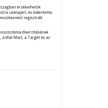
országban érzékelhetők
rix utánajárt, és kiderítette,
omcsökkenést regisztrált
ökoszisztéma diverzitásának
, a Wal-Mart, a Target és az