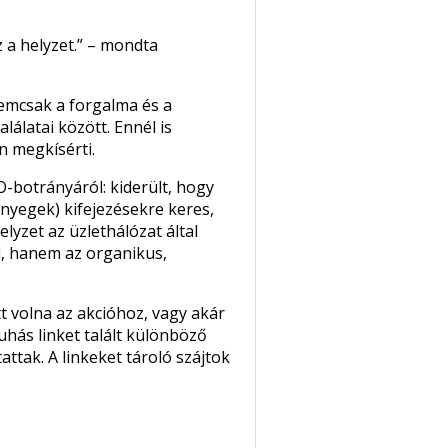
z a helyzet.” – mondta
nemcsak a forgalma és a
lálatai között. Ennél is
n megkísérti.
-botrányáról: kiderült, hogy
nyegek) kifejezésekre keres,
elyzet az üzlethálózat által
ől, hanem az organikus,
tt volna az akcióhoz, vagy akár
uhás linket talált különböző
ttak. A linkeket tároló szájtok