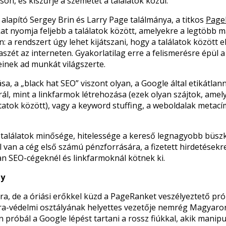
on, és kiszűrje a szemetet a találatok közül.
 alapító Sergey Brin és Larry Page találmánya, a titkos
Page
at nyomja feljebb a találatok között, amelyekre a legtöbb má
: a rendszert úgy lehet kijátszani, hogy a találatok között 
aszét az interneten. Gyakorlatilag erre a felismerésre épül 
einek ad munkát világszerte.
sa, a „black hat SEO” viszont olyan, a Google által etikátla
rál, mint a linkfarmok létrehozása (ezek olyan szájtok, ame
ltatok között), vagy a keyword stuffing, a weboldalak meta
 találatok minősége, hitelessége a kereső legnagyobb büszk
l van a cég első számú pénzforrására, a fizetett hirdetésekr
yan SEO-cégeknél és linkfarmoknál kötnek ki.
ey
a, de a óriási erőkkel küzd a PageRanket veszélyeztető prób
a-védelmi osztályának helyettes vezetője nemrég Magyarors
 próbál a Google lépést tartani a rossz fiúkkal, akik manipul