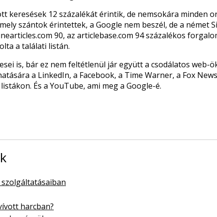
ott keresések 12 százalékát érintik, de nemsokára minden 
ely szántok érintettek, a Google nem beszél, de a német Sist
nearticles.com 90, az articlebase.com 94 százalékos forgal
ta a találati listán.
sei is, bár ez nem feltétlenül jár együtt a csodálatos web-
 hatására a LinkedIn, a Facebook, a Time Warner, a Fox News
i listákon. És a YouTube, ami meg a Google-é.
ok
szolgáltatásaiban
ívott harcban?