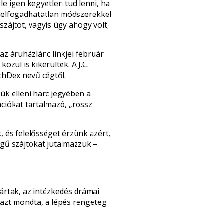
le igen kegyetlen tud lenni, ha
r elfogadhatatlan módszerekkel
 szájtot, vagyis úgy ahogy volt,
 az áruházlánc linkjei február
zül is kikerültek. A J.C.
chDex nevű cégtől.
iúk elleni harc jegyében a
ciókat tartalmazó, „rossz
, és felelősséget érzünk azért,
gű szájtokat jutalmazzuk –
 jártak, az intézkedés drámai
ő azt mondta, a lépés rengeteg