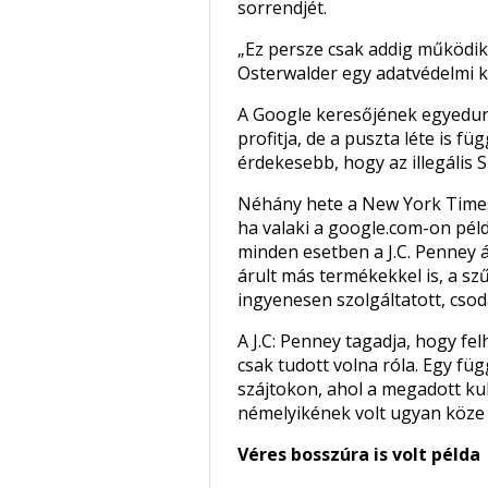
sorrendjét.
„Ez persze csak addig működik, 
Osterwalder egy adatvédelmi k
A Google keresőjének egyedura
profitja, de a puszta léte is f
érdekesebb, hogy az illegális 
Néhány hete a New York Times 
ha valaki a google.com-on pél
minden esetben a J.C. Penney ár
árult más termékekkel is, a sz
ingyenesen szolgáltatott, csod
A J.C: Penney tagadja, hogy fel
csak tudott volna róla. Egy fü
szájtokon, ahol a megadott kul
némelyikének volt ugyan köze 
Véres bosszúra is volt példa