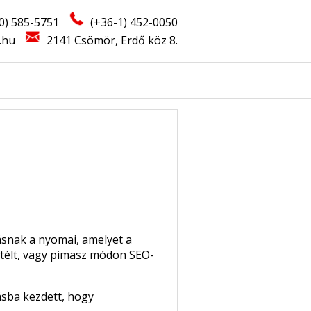
0) 585-5751
(+36-1) 452-0050
.hu
2141 Csömör, Erdő köz 8.
ásnak a nyomai, amelyet a
 ítélt, vagy pimasz módon SEO-
ásba kezdett, hogy