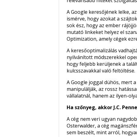
relevánsabb hiteket szolgáltass
A Google keresőjének lelke, az
ismérve, hogy azokat a szájtok
sok ész, hogy az ember rájöjjön
mutató linkeket helyez el szan
Optimization, amely cégek ezr
A keresőoptimalizálás vadhajtá
nyilvánított módszerekkel ope
hogy feljebb kerüljenek a talá
kulcsszavakkal való feltöltése.
A Google joggal dühös, mert a
manipulálják, az rossz hatássa
vállalatnál, hanem az ilyen-ol
Ha szőnyeg, akkor J.C. Penn
A cég nem veri ugyan nagydobr
Osterwalder, a cég magánszfér
sem beszélt, mint arról, hogyan