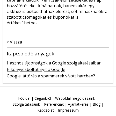
kapnak a kiadók. Nem csak előfizetéseket és napi
hozzáféréseket kínálhatnak, hanem akár egy
cikkhez is biztosíthatnak elérést, sőt felhasználókra
szabott csomagokat és kuponokat is
értékesíthetnek.
« Vissza
Kapcsolódó anyagok
Hasznos újdonságok a Google szolgáltatásaiban
E-könyvesboltot nyit a Google
Google: áttörés a spammerek vívott harcban?
Főoldal
|
Cégünkről
|
Weboldal megoldásaink
|
Szolgáltatásaink
|
Referenciák
|
Ajánlatkérés
|
Blog
|
Kapcsolat
|
Impresszum