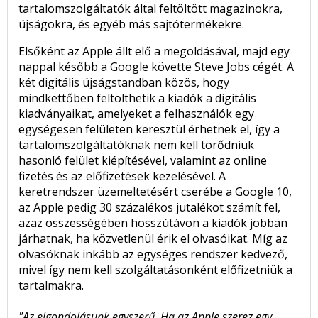
tartalomszolgáltatók által feltöltött magazinokra,
újságokra, és egyéb más sajtótermékekre.
Elsőként az Apple állt elő a megoldásával, majd egy
nappal később a Google követte Steve Jobs cégét. A
két digitális újságstandban közös, hogy
mindkettőben feltölthetik a kiadók a digitális
kiadványaikat, amelyeket a felhasználók egy
egységesen felületen keresztül érhetnek el, így a
tartalomszolgáltatóknak nem kell törődniük
hasonló felület kiépítésével, valamint az online
fizetés és az előfizetések kezelésével. A
keretrendszer üzemeltetésért cserébe a Google 10,
az Apple pedig 30 százalékos jutalékot számít fel,
azaz összességében hosszútávon a kiadók jobban
járhatnak, ha közvetlenül érik el olvasóikat. Míg az
olvasóknak inkább az egységes rendszer kedvező,
mivel így nem kell szolgáltatásonként előfizetniük a
tartalmakra.
"Az elgondolásunk egyszerű. Ha az Apple szerez egy