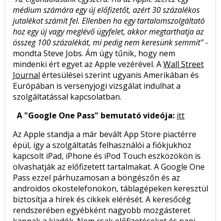
médium számára egy új előfizetőt, azért 30 százalékos
jutalékot számít fel. Ellenben ha egy tartalomszolgáltató
hoz egy új vagy meglévő ügyfelet, akkor megtarthatja az
összeg 100 százalékát, mi pedig nem keresünk semmit"
-
mondta Steve Jobs. Ám úgy tűnik, hogy nem
mindenki ért egyet az Apple vezérével. A
Wall Street
Journal
értesülései szerint ugyanis Amerikában és
Európában is versenyjogi vizsgálat indulhat a
szolgáltatással kapcsolatban.
A "Google One Pass" bemutató videója:
itt
Az Apple standja a már bevált App Store piactérre
épül, így a szolgáltatás felhasználói a fiókjukhoz
kapcsolt iPad, iPhone és iPod Touch eszközökön is
olvashatják az előfizetett tartalmakat. A Google One
Pass ezzel párhuzamosan a böngészőn és az
androidos okostelefonokon, táblagépeken keresztül
biztosítja a hírek és cikkek elérését. A keresőcég
rendszerében egyébként nagyobb mozgásteret