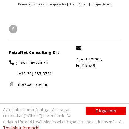
Keresőoptimalizálás
|
Honlapkészítés
|
Hírek
|
Domain
|
Budapest térkép
PatroNet Consulting Kft.
2141 Csömör,
(+36-1) 452-0050
Erdő köz 9..
(+36-30) 585-5751
info@patronet.hu
Az oldalon történő látogatása során
Elfogadom
cookie-kat ("sütiket") használunk. Az
oldalon történő továbblépéssel elfogadja a cookie-k használatát.
További információ